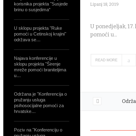
korisnika projekta "Susjede
Lipanj 18, 2019
brinu o susjedima“
U ponedjeljak, 17.
U sklopu projekta "Ruke
pomoći u Cetinskoj krajini"
pomoći u...
održava se…
Najava konferencije u
READ MORE
sklopu projekta "Širenje
mreže pomoći braniteljima
u…
Održana je "Konferencija o
pružanju usluga
Održa
psihosocijalne pomoći za
hrvatske…
Poziv na "Konferenciju o
pružanju usluga