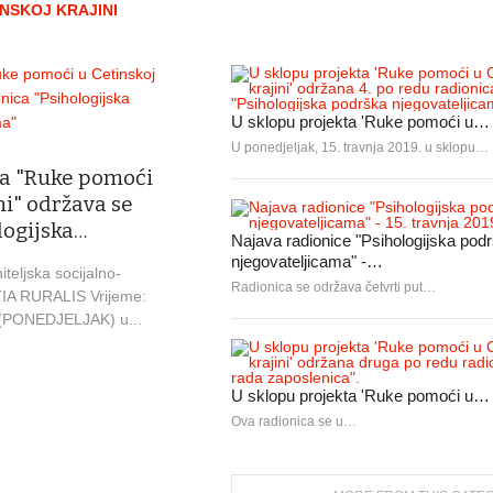
NSKOJ KRAJINI
U sklopu projekta 'Ruke pomoći u…
U ponedjeljak, 15. travnja 2019. u sklopu…
ta "Ruke pomoći
ni" održava se
logijska…
Najava radionice "Psihologijska pod
njegovateljicama" -…
teljska socijalno-
Radionica se održava četvrti put…
IA RURALIS Vrijeme:
e (PONEDJELJAK) u...
U sklopu projekta 'Ruke pomoći u…
Ova radionica se u…