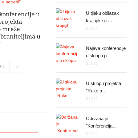
U tijeku obilazak
U sklopu projekta
konferencije u
krajnjih kor…
"Ruke p…
projekta
e mreže
braniteljima u
"
Najava konferencije
U sklopu projekta
u sklopu p…
'Ruke pomoć…
ORE
U sklopu projekta
Najava radionice
"Ruke p…
"Psiholo…
Održana je
Održana je uvodna
"Konferencija…
konferencij…