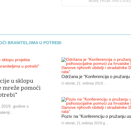
MORE FROM THIS CATE
ĆI BRANITELJIMA U POTREBI
Održana je "Konferencija o pružanj
ije u sklopu
U utorak, 21. svibnja 2019…
je mreže pomoći
otrebi"
a 2019. godine s
eriji...
Poziv na "Konferenciju o pružanju 
U utorak, 21.svibnja 2019.g…