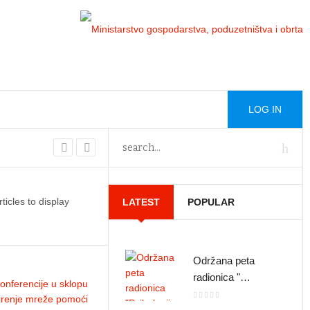
LOG IN
ticles to display
LATEST
POPULAR
u obilazak krajnjih
Održana peta
Održana peta
U sklo
radionica "…
radionica "…
ka p…
pomoć