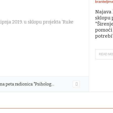
Najava 
sklopu 
 lipnja 2019. u sklopu projekta 'Ruke
"Širenj
pomoći 
potrebi
READ M
na peta radionica "Psiholog…