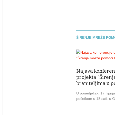
ŠIRENJE MREŽE POMO
Najava konferenc
projekta "Širen
braniteljima u p
U ponedjeljak, 17. lipnj
početkom u 18 sati, u Gal