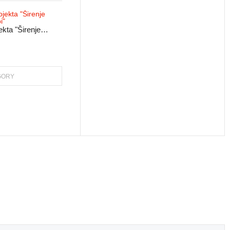
ekta "Širenje…
GORY