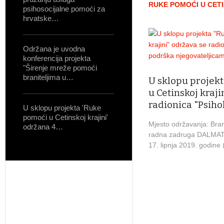
RUKE POMOĆI U CETI
psihosocijalne pomoći za
hrvatske…
Održana je uvodna
konferencija projekta
"Širenje mreže pomoći
braniteljima u…
U sklopu projek
u Cetinskoj kraji
radionica "Psiho
U sklopu projekta 'Ruke
pomoći u Cetinskoj krajini'
Mjesto održavanja: Brani
održana 4…
radna zadruga DALMAT
17. lipnja 2019. godin